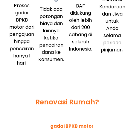
Proses
BAF
Kendaraan
Tidak ada
gadai
didukung
dan Jiwa
potongan
BPKB
oleh lebih
untuk
biaya dan
motor dari
dari 200
Anda
lainnya
pengajuan
cabang di
selama
ketika
hingga
seluruh
periode
pencairan
pencairan
Indonesia.
pinjaman.
dana ke
hanya 1
Konsumen.
hari.
Butuh dana tunai untuk
Renovasi Rumah?
Tenang, BAF Dana Syariah
Solusinya
Pengajuan
gadai BPKB motor
cepat
disetujui