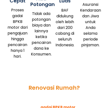
Cepat
Luas
Potongan
Asuransi
Proses
BAF
Kendaraan
Tidak ada
gadai
didukung
dan Jiwa
potongan
BPKB
oleh lebih
untuk
biaya dan
motor dari
dari 200
Anda
lainnya
pengajuan
cabang di
selama
ketika
hingga
seluruh
periode
pencairan
pencairan
Indonesia.
pinjaman.
dana ke
hanya 1
Konsumen.
hari.
Butuh dana tunai untuk
Renovasi Rumah?
Tenang, BAF Dana Syariah
Solusinya
Pengajuan
gadai BPKB motor
cepat