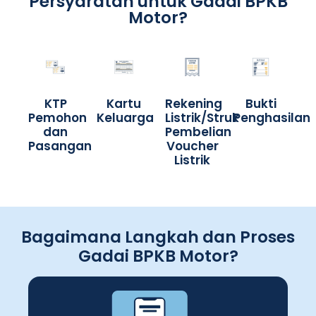
Persyaratan untuk Gadai BPKB
Motor?
KTP
Kartu
Rekening
Bukti
Pemohon
Keluarga
Listrik/Struk
Penghasilan
dan
Pembelian
Pasangan
Voucher
Listrik
Bagaimana Langkah dan Proses
Gadai BPKB Motor?