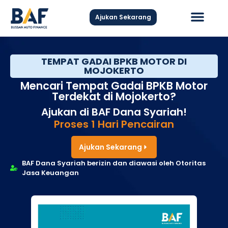
Ajukan Sekarang
Hubungi Kami
TEMPAT GADAI BPKB MOTOR DI
MOJOKERTO
Mencari Tempat Gadai BPKB Motor
Terdekat di Mojokerto?
Ajukan di BAF Dana Syariah!
Proses 1 Hari Pencairan
Ajukan Sekarang
BAF Dana Syariah berizin dan diawasi oleh Otoritas
Jasa Keuangan