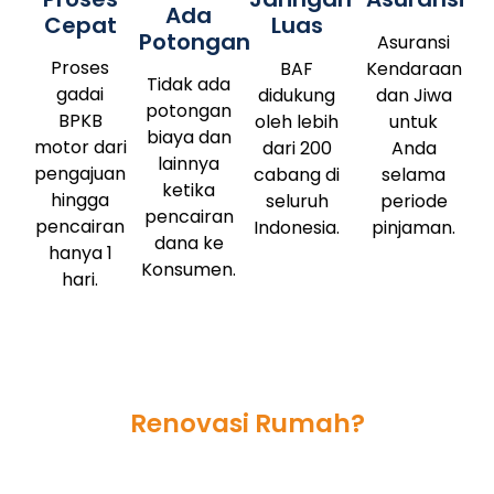
Ada
Cepat
Luas
Potongan
Asuransi
Proses
BAF
Kendaraan
Tidak ada
gadai
didukung
dan Jiwa
potongan
BPKB
oleh lebih
untuk
biaya dan
motor dari
dari 200
Anda
lainnya
pengajuan
cabang di
selama
ketika
hingga
seluruh
periode
pencairan
pencairan
Indonesia.
pinjaman.
dana ke
hanya 1
Konsumen.
hari.
Butuh dana tunai untuk
Renovasi Rumah?
Tenang, BAF Dana Syariah
Solusinya