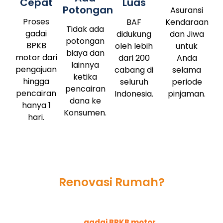
Cepat
Luas
Potongan
Asuransi
Proses
BAF
Kendaraan
Tidak ada
gadai
didukung
dan Jiwa
potongan
BPKB
oleh lebih
untuk
biaya dan
motor dari
dari 200
Anda
lainnya
pengajuan
cabang di
selama
ketika
hingga
seluruh
periode
pencairan
pencairan
Indonesia.
pinjaman.
dana ke
hanya 1
Konsumen.
hari.
Butuh dana tunai untuk
Renovasi Rumah?
Tenang, BAF Dana Syariah
Solusinya
Pengajuan
gadai BPKB motor
cepat