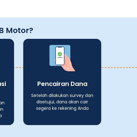
B Motor?
si
Pencairan Dana
Setelah dilakukan survey dan
disetujui, dana akan cair
an
segera ke rekening Anda
an
a