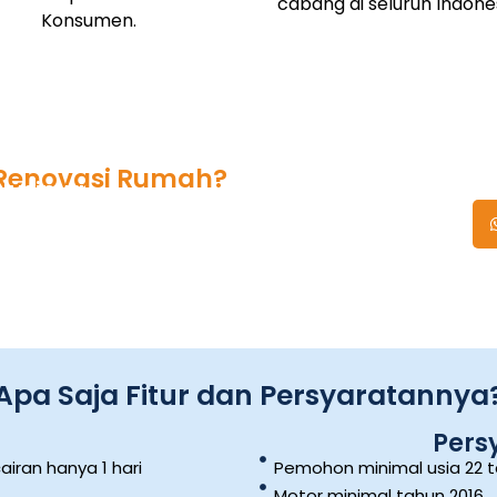
cabang di seluruh Indones
Konsumen.
Renovasi Rumah?
lusinya
setujui
Apa Saja Fitur dan Persyaratannya
Pers
iran hanya 1 hari
Pemohon minimal usia 22 t
Motor minimal tahun 2016