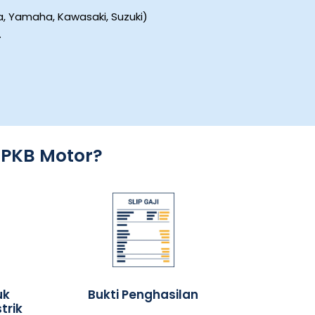
 Yamaha, Kawasaki, Suzuki)
.
BPKB Motor?
uk
Bukti Penghasilan
trik