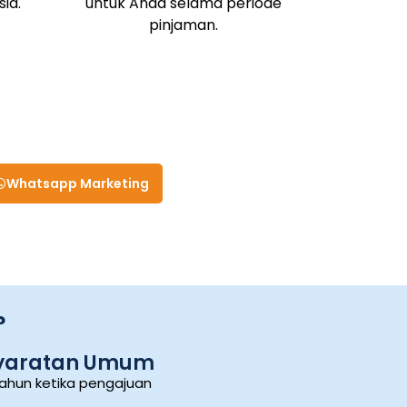
ia.
untuk Anda selama periode
pinjaman.
Whatsapp Marketing
?
yaratan Umum
ahun ketika pengajuan