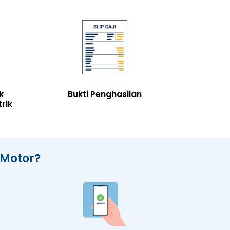
k
Bukti Penghasilan
rik
Motor?