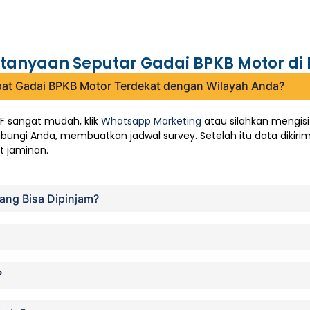
tanyaan Seputar Gadai BPKB Motor di
at Gadai BPKB Motor Terdekat dengan Wilayah Anda?
F sangat mudah, klik
Whatsapp Marketing
atau silahkan mengis
ngi Anda, membuatkan jadwal survey. Setelah itu data dikirim 
it jaminan.
ang Bisa Dipinjam?
?