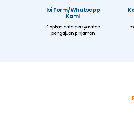
Isi Form/Whatsapp
Ko
Kami
Siapkan data persyaratan
ma
pengajuan pinjaman
Butuh dana tunai untuk
Tenang, BAF Dana Syariah So
Pengajuan cepat disetujui