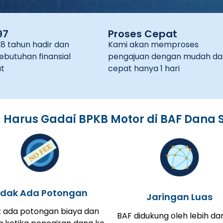
97
Proses Cepat
28 tahun hadir dan
Kami akan memproses
ebutuhan finansial
pengajuan dengan mudah da
t
cepat hanya 1 hari
Harus Gadai BPKB Motor di BAF Dana 
idak Ada Potongan
Jaringan Luas
k ada potongan biaya dan
BAF didukung oleh lebih dar